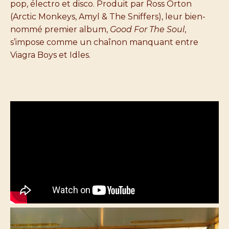
pop, électro et disco. Produit par Ross Orton
(Arctic Monkeys, Amyl & The Sniffers), leur bien-
nommé premier album,
Good For The Soul
,
s’impose comme un chaînon manquant entre
Viagra Boys et Idles.