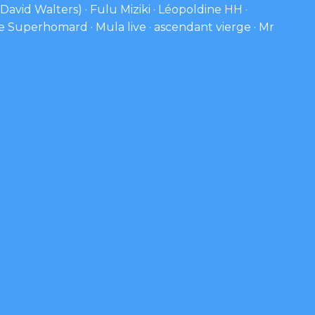
vid Walters) · Fulu Miziki · Léopoldine HH ·
e Superhomard · Mula live · ascendant vierge · Mr