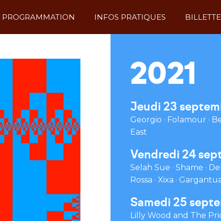
PROGRAMMATION
INFOS PRATIQUES
BILLETTE
2021
Jeudi 23 septem
Georgio · Folamour · B
East
Vendredi 24 sep
Selah Sue · Shame · Del
Rossa · Xixa · Gargantu
Samedi 25 sept
Lilly Wood and The Prick