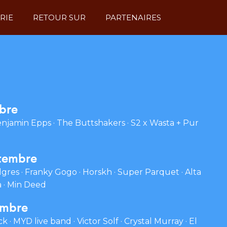
RIE
RETOUR SUR
PARTENAIRES
DÉTO DU DEDANS
ÉDITIONS PRÉCÉDENTES
bre
enjamin Epps · The Buttshakers · S2 x Wasta + Pur
tembre
gres · Franky Gogo · Horskh · Super Parquet · Alta
a · Min Deed
embre
 · MYD live band · Victor Solf · Crystal Murray · El