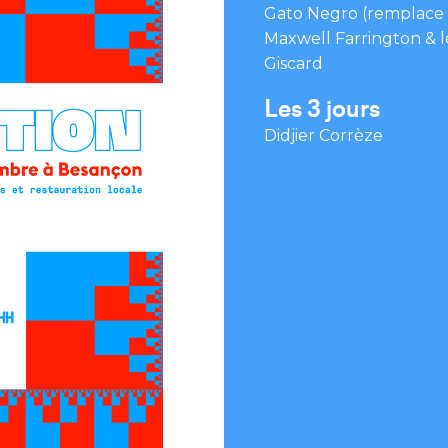
Gato Negro (remplace Da
Maxwell Farrington & l
Giscard
Les 3 jours
Didjier Corrèze